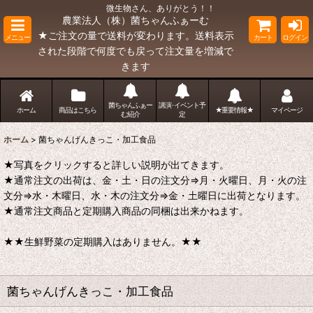
微生物さん、ありがとう！！
農業法人（株）菌ちゃんふぁーむ
★ご注文の量で送料が変わります。送料表示
メニュー
カート
ログイン
された段階で何度でも戻って注文量を増減で
きます
菌ちゃんふぁー
講演･イベント予
ホーム
商品はこちら
★重要情報★
マイページ
む紹介
定
ホーム
>
菌ちゃんげんきっこ・加工食品
★写真をクリックすると詳しい説明が出てきます。
★通常注文の出荷は、金・土・日の注文分⇒月・火曜日、月・火の注
文分⇒水・木曜日、水・木の注文分⇒金・土曜日に出荷となります。
★通常注文商品と定期購入商品の同梱は出来かねます。
★★生鮮野菜の定期購入はありません。★★
菌ちゃんげんきっこ・加工食品