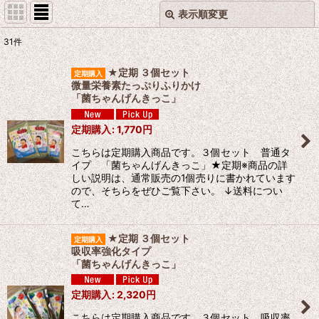
表示順変更
閉じる
31
件
サブカテゴリ
:
★定期 ３個セット
微量栄養素たっぷりふりかけ
「菌ちゃんげんきっこ」
表示数
:
定期購入
:
1,770
円
並び順
:
こちらは定期購入商品です。３個セット 普通タ
イプ 「菌ちゃんげんきっこ」★定期※商品の詳
しい説明は、通常販売の1個売りに書かれています
絞り込む
ので、そちらをぜひご覧下さい。 ↓送料につい
て…
★定期 ３個セット
吸収率強化タイプ
「菌ちゃんげんきっこ」
定期購入
:
2,320
円
こちらは定期購入商品です。３個セット 吸収率