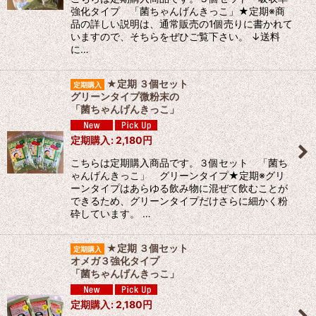
強化タイプ 「菌ちゃんげんきっこ」★定期※商
品の詳しい説明は、通常販売の1個売りに書かれて
いますので、そちらをぜひご覧下さい。 ↓送料
に…
★定期 ３個セット
グリーンタイプ微粉末の
「菌ちゃんげんきっこ」
定期購入
:
2,180
円
こちらは定期購入商品です。３個セット 「菌ち
ゃんげんきっこ」 グリーンタイプ★定期※グリ
ーンタイプはあらゆる飲み物に混ぜて飲むことが
できるため、グリーンタイプだけさらに細かく粉
砕しています。 …
★定期 ３個セット
オメガ３強化タイプ
「菌ちゃんげんきっこ」
定期購入
:
2,180
円