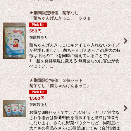
★期間限定特価 菊芋なし
「菌ちゃんげんきっこ」 ５８ｇ
550
円
在庫数あり
菌ちゃんげんきっこにキクイモを入れないタイプ
が登場しました。 菌ちゃんげんきっこの最大の特
徴は下記の二つを同時に備えていることです。
1. 腸を発酵環境に変える 無農薬なのに害虫が食
べにくい、…
★期間限定特価 ３個セット
菊芋なし「菌ちゃんげんきっこ」
1,560
円
在庫数あり
お得な3個セットです。これ1セットだけご注文な
される場合は普通郵便を選択すると送料は190円
になります。さらに野菜パウダーなど、同程度の
大きさの商品をさらに3個追加しても（合計6個ま