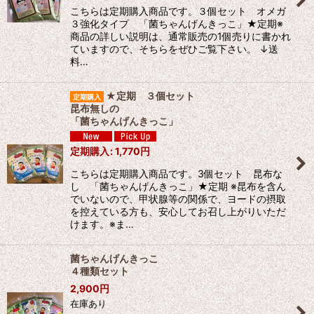
こちらは定期購入商品です。３個セット オメガ
３強化タイプ 「菌ちゃんげんきっこ」★定期※
商品の詳しい説明は、通常販売の1個売りに書かれ
ていますので、そちらをぜひご覧下さい。 ↓送
料…
★定期 ３個セット
昆布無しの
「菌ちゃんげんきっこ」
定期購入
:
1,770
円
こちらは定期購入商品です。3個セット 昆布な
し 「菌ちゃんげんきっこ」★定期 ※昆布を含ん
でいないので、甲状腺等の関係で、ヨードの摂取
を控えている方も、安心してお召し上がりいただ
けます。※ま…
菌ちゃんげんきっこ
４種類セット
2,900
円
在庫あり