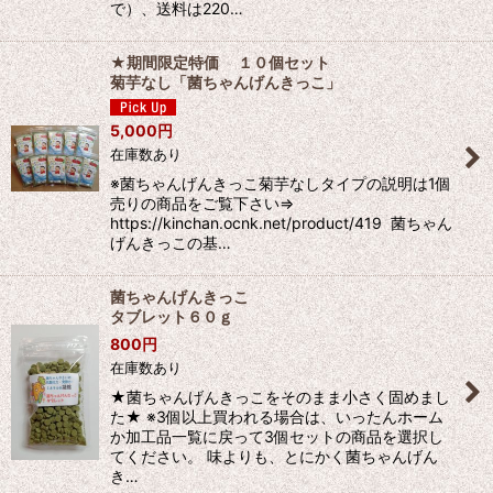
で）、送料は220…
★期間限定特価 １０個セット
菊芋なし「菌ちゃんげんきっこ」
5,000
円
在庫数あり
※菌ちゃんげんきっこ菊芋なしタイプの説明は1個
売りの商品をご覧下さい⇒
https://kinchan.ocnk.net/product/419 菌ちゃん
げんきっこの基…
菌ちゃんげんきっこ
タブレット６０ｇ
800
円
在庫数あり
★菌ちゃんげんきっこをそのまま小さく固めまし
た★ ※3個以上買われる場合は、いったんホーム
か加工品一覧に戻って3個セットの商品を選択し
てください。 味よりも、とにかく菌ちゃんげん
き…