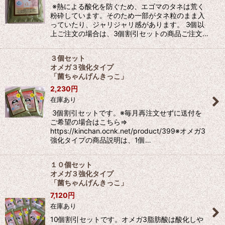
※熱による酸化を防ぐため、エゴマのタネは荒く
粉砕しています。そのため一部がタネ粒のまま入
っていたり、ジャリジャリ感があります。 3個以
上ご注文の場合は、3個割引セットの商品ご注文…
３個セット
オメガ３強化タイプ
「菌ちゃんげんきっこ」
2,230
円
在庫あり
3個割引セットです。※毎月再注文せずに送付を
ご希望の場合はこちら⇒
https://kinchan.ocnk.net/product/399※オメガ3
強化タイプの商品説明は、1個…
１０個セット
オメガ３強化タイプ
「菌ちゃんげんきっこ」
7,120
円
在庫あり
10個割引セットです。オメガ3脂肪酸は酸化しや