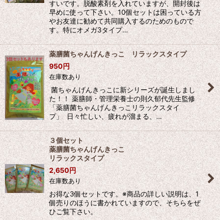
すいです。脱酸素剤を入れていますが、開封後は
早めに使って下さい。10個セットは困っている方
やお友達に勧めて共同購入するのためのもので
す。特にオメガ3タイプ…
薬膳菌ちゃんげんきっこ リラックスタイプ
950
円
在庫数あり
菌ちゃんげんきっこに新シリーズが誕生しまし
た！！ 薬膳師・管理栄養士の則久郁代先生監修
「薬膳菌ちゃんげんきっこリラックスタイ
プ」 日々忙しい、疲れが溜まる、…
３個セット
薬膳菌ちゃんげんきっこ
リラックスタイプ
2,650
円
在庫数あり
お得な3個セットです。※商品の詳しい説明は、1
個売りのほうに書かれていますので、そちらをぜ
ひご覧下さい。