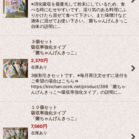
※消化吸収を最優先して粉末にしているため、食
べる時にむせやすいです。湿り気のある料理にふ
りかけたら混ぜて食べて下さい。また味噌汁など
液体に混ぜてお使い下さい。 菌ちゃんげんきっこ
自体の説明に…
３個セット
吸収率強化タイプ
「菌ちゃんげんきっこ」
2,370
円
在庫あり
3個割引きセットです。※毎月再注文せずに送付を
ご希望の場合はこちら⇒
https://kinchan.ocnk.net/product/398「菌ちゃ
んげんきっこ〜吸収率強化タイプ」の説明に…
１０個セット
吸収率強化タイプ
「菌ちゃんげんきっこ」
7,560
円
在庫あり