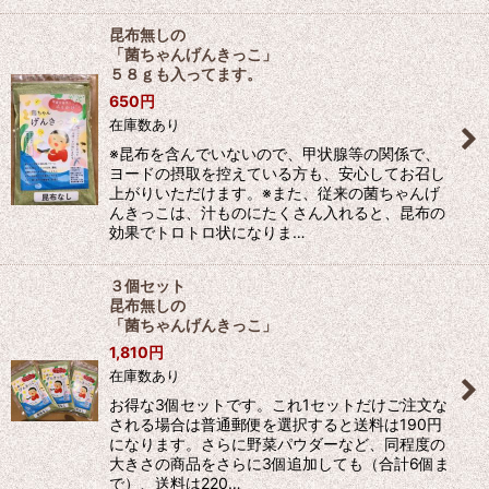
昆布無しの
「菌ちゃんげんきっこ」
５８ｇも入ってます。
650
円
在庫数あり
※昆布を含んでいないので、甲状腺等の関係で、
ヨードの摂取を控えている方も、安心してお召し
上がりいただけます。※また、従来の菌ちゃんげ
んきっこは、汁ものにたくさん入れると、昆布の
効果でトロトロ状になりま…
３個セット
昆布無しの
「菌ちゃんげんきっこ」
1,810
円
在庫数あり
お得な3個セットです。これ1セットだけご注文な
される場合は普通郵便を選択すると送料は190円
になります。さらに野菜パウダーなど、同程度の
大きさの商品をさらに3個追加しても（合計6個ま
で）、送料は220…