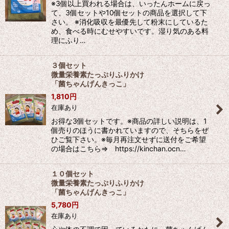
※3個以上買われる場合は、いったんホームに戻っ
て、3個セットや10個セットの商品を選択して下
さい。 ※消化吸収を最優先して粉末にしているた
め、食べる時にむせやすいです。湿り気のある料
理にふり…
３個セット
微量栄養素たっぷりふりかけ
「菌ちゃんげんきっこ」
1,810
円
在庫あり
お得な3個セットです。※商品の詳しい説明は、1
個売りのほうに書かれていますので、そちらをぜ
ひご覧下さい。※毎月再注文せずに送付をご希望
の場合はこちら⇒ https://kinchan.ocn…
１０個セット
微量栄養素たっぷりふりかけ
「菌ちゃんげんきっこ」
5,780
円
在庫あり