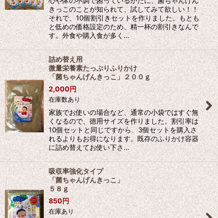
心や体の不調で困っているかたに、菌ちゃんげん
きっこのことが知られて、試してみて欲しい！！
それで、10個割引きセットを作りました。もとも
と低めの価格設定のため、精一杯の割引きなんで
す。外食や購入食が多く…
詰め替え用
微量栄養素たっぷりふりかけ
「菌ちゃんげんきっこ」２００ｇ
2,000
円
在庫数あり
家族でお使いの場合など、通常の小袋ではすぐ無
くなるので、徳用サイズを作りました。割引率は
10個セットと同じですから、3個セットを購入さ
れるよりもお得になります。既存のふりかけ容器
に詰め替えてお使い下さ…
吸収率強化タイプ
「菌ちゃんげんきっこ」
５８ｇ
850
円
在庫あり