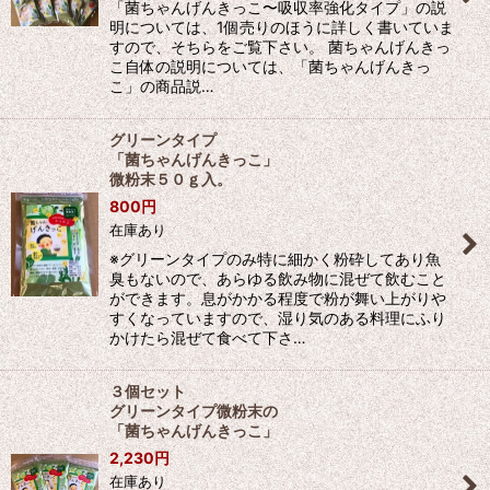
「菌ちゃんげんきっこ〜吸収率強化タイプ」の説
明については、1個売りのほうに詳しく書いていま
すので、そちらをご覧下さい。 菌ちゃんげんきっ
こ自体の説明については、「菌ちゃんげんきっ
こ」の商品説…
グリーンタイプ
「菌ちゃんげんきっこ」
微粉末５０ｇ入。
800
円
在庫あり
※グリーンタイプのみ特に細かく粉砕してあり魚
臭もないので、あらゆる飲み物に混ぜて飲むこと
ができます。息がかかる程度で粉が舞い上がりや
すくなっていますので、湿り気のある料理にふり
かけたら混ぜて食べて下さ…
３個セット
グリーンタイプ微粉末の
「菌ちゃんげんきっこ」
2,230
円
在庫あり