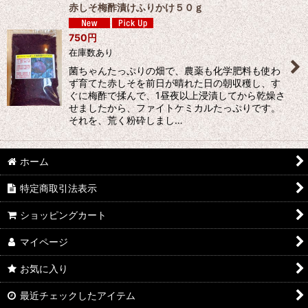
赤しそ梅酢漬けふりかけ５０ｇ
750
円
在庫数あり
菌ちゃんたっぷりの畑で、農薬も化学肥料も使わ
ず育てた赤しそを前日が晴れた日の朝収穫し、す
ぐに梅酢で揉んで、1昼夜以上浸漬してから乾燥さ
せましたから、ファイトケミカルたっぷりです。
それを、荒く粉砕しまし…
ホーム
特定商取引法表示
ショッピングカート
マイページ
お気に入り
最近チェックしたアイテム