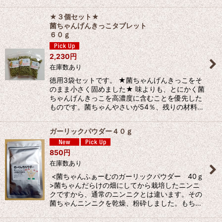
★３個セット★
菌ちゃんげんきっこタブレット
６０ｇ
2,230
円
在庫数あり
徳用3袋セットです。 ★菌ちゃんげんきっこをそ
のまま小さく固めました★ 味よりも、とにかく菌
ちゃんげんきっこを高濃度に含むことを優先した
ものです。菌ちゃんやさいが54％、残りの材料…
ガーリックパウダー４０ｇ
850
円
在庫数あり
<菌ちゃんふぁーむのガーリックパウダー 40ｇ
>菌ちゃんだらけの畑にしてから栽培したニンニ
クですから、通常のニンニクとは違います。その
菌ちゃんニンニクを乾燥、粉砕しました。もち…