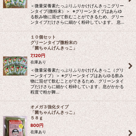
＜微量栄養素たっぷりふりかけげんきっこグリー
ンタイプ(微粉末）＞ ※グリーンタイプはあらゆ
る飲み物に混ぜて飲むことができるため、グリー
ンタイプだけさらに細かく粉砕しています。 息…
１０個セット
グリーンタイプ微粉末の
「菌ちゃんげんきっこ」
7,120
円
在庫あり
＜微量栄養素たっぷりふりかけげんきっこ（グリ
ーンタイプ）＞ ※グリーンタイプはあらゆる飲み
物に混ぜて飲むことができるため、グリーンタイ
プだけさらに細かく粉砕しています。息がかかる
程度で粉が舞…
オメガ３強化タイプ
「菌ちゃんげんきっこ」
５８ｇ
800
円
在庫あり